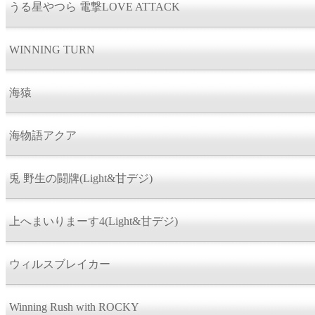
うる星やつら 電撃LOVE ATTACK
WINNING TURN
海猿
海物語アクア
兎 野生の闘牌(Light&甘デジ)
上へまいりまーす4(Light&甘デジ)
ウィルスブレイカー
Winning Rush with ROCKY