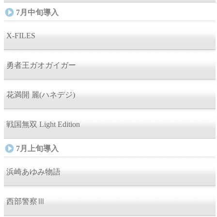
7月中旬導入
X-FILES
勇者王ガオガイガー
花満開 麗(ハネデジ)
戦国無双 Light Edition
7月上旬導入
浜崎あゆみ物語
西部警察Ⅲ