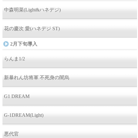
中森明菜(Light&ハネデジ)
花の慶次 愛(ハネデジ ST)
2月下旬導入
らんま1/2
新暴れん坊将軍 不死身の闇烏
G1 DREAM
G-1DREAM(Light)
悪代官