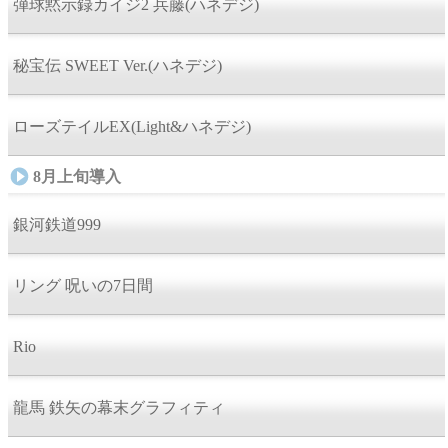
弾球黙示録カイジ2 兵藤(ハネデジ)
秘宝伝 SWEET Ver.(ハネデジ)
ローズテイルEX(Light&ハネデジ)
8月上旬導入
銀河鉄道999
リング 呪いの7日間
Rio
龍馬 鉄矢の幕末グラフィティ