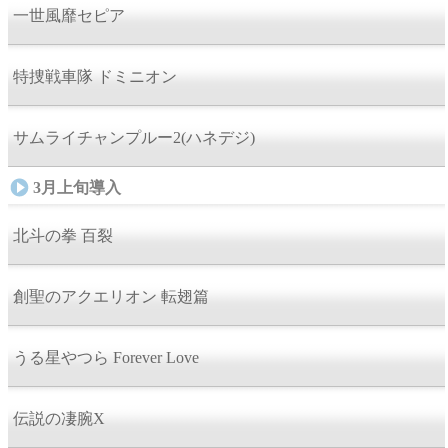
一世風靡セピア
特捜戦車隊 ドミニオン
サムライチャンプルー2(ハネデジ)
3月上旬導入
北斗の拳 百裂
創聖のアクエリオン 転翅篇
うる星やつら Forever Love
伝説の凄腕X