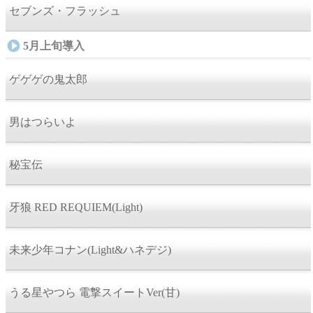
セブンズ・フラッシュ
5月上旬導入
ゲゲゲの鬼太郎
男はつらいよ
秘宝伝
牙狼 RED REQUIEM(Light)
未来少年コナン(Light&ハネデジ)
うる星やつら 電撃スイートVer(甘)