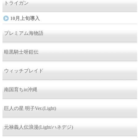
トライガン
10月上旬導入
プレミアム海物語
暗黒騎士呀鎧伝
ウィッチブレイド
南国育ちin沖縄
巨人の星 明子Ver.(Light)
元禄義人伝浪漫(Light/ハネデジ)