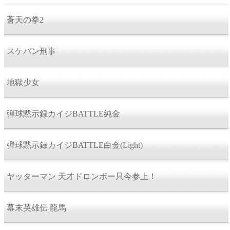
蒼天の拳2
スケバン刑事
地獄少女
弾球黙示録カイジBATTLE純金
弾球黙示録カイジBATTLE白金(Light)
ヤッターマン 天才ドロンボー只今参上！
幕末英雄伝 龍馬