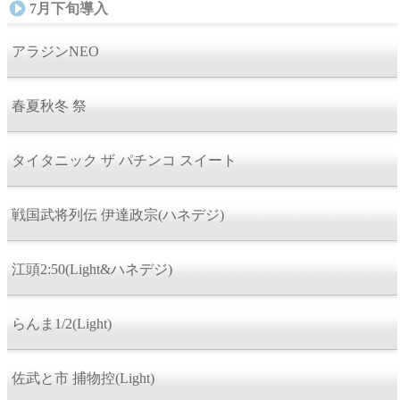
7月下旬導入
アラジンNEO
春夏秋冬 祭
タイタニック ザ パチンコ スイート
戦国武将列伝 伊達政宗(ハネデジ)
江頭2:50(Light&ハネデジ)
らんま1/2(Light)
佐武と市 捕物控(Light)