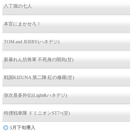
八丁堀の七人
本官にまかせろ！
TOM and JERRY(ハネデジ)
新暴れん坊将軍 不死身の闇烏(甘)
戦国KIZUNA 第二陣 紅の修羅(甘)
弥次喜多外伝(Light&ハネデジ)
特捜戦車隊 ドミニオンST7+(甘)
5月下旬導入