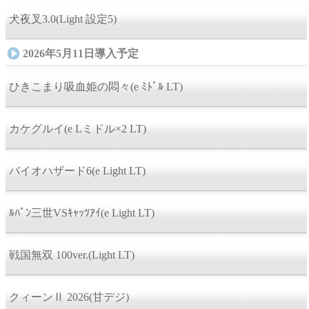
犬夜叉3.0(Light 設定5)
2026年5月11日導入予定
ひきこまり吸血姫の悶々(e ﾐﾄﾞﾙ LT)
カケグルイ(e Lミドル×2 LT)
バイオハザード6(e Light LT)
ﾙﾊﾟﾝ三世VSｷｬｯﾂｱｲ(e Light LT)
戦国無双 100ver.(Light LT)
クィーンⅡ 2026(甘デジ)