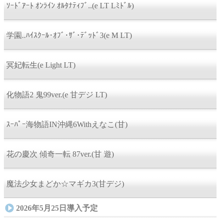
ｿｰﾄﾞｱｰﾄ ｵﾝﾗｲﾝ ｵﾙﾀﾅﾃｨﾌﾞ..(e LT Lﾐﾄﾞﾙ)
学園..ﾊｲｽｸｰﾙ･ｵﾌﾞ･ｻﾞ･ﾃﾞｯﾄﾞ3(e M LT)
冥妃転生(e Light LT)
化物語2 鬼99ver.(e 甘デジ LT)
ｽｰﾊﾟｰ海物語IN沖縄6Withえなこ(甘)
花の慶次 傾奇一転 87ver.(甘 遊)
魔法少女まどか☆マギカ3(甘デジ)
2026年5月25日導入予定