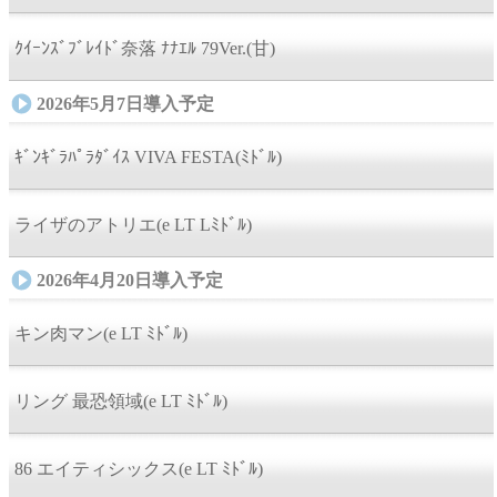
ｸｲｰﾝｽﾞﾌﾞﾚｲﾄﾞ奈落 ﾅﾅｴﾙ 79Ver.(甘)
2026年5月7日導入予定
ｷﾞﾝｷﾞﾗﾊﾟﾗﾀﾞｲｽ VIVA FESTA(ﾐﾄﾞﾙ)
ライザのアトリエ(e LT Lﾐﾄﾞﾙ)
2026年4月20日導入予定
キン肉マン(e LT ﾐﾄﾞﾙ)
リング 最恐領域(e LT ﾐﾄﾞﾙ)
86 エイティシックス(e LT ﾐﾄﾞﾙ)