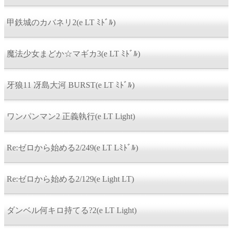
甲鉄城のカバネリ2(e LT ﾐﾄﾞﾙ)
魔法少女まどか☆マギカ3(e LT ﾐﾄﾞﾙ)
牙狼11 冴島大河 BURST(e LT ﾐﾄﾞﾙ)
ワンパンマン2 正義執行(e LT Light)
Re:ゼロから始める2/249(e LT Lﾐﾄﾞﾙ)
Re:ゼロから始める2/129(e Light LT)
ダンベル何キロ持てる?2(e LT Light)