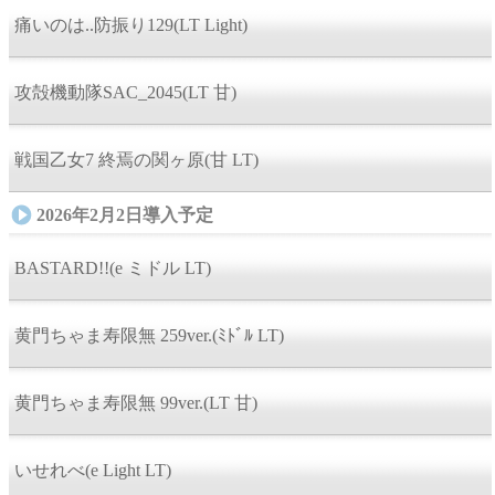
痛いのは..防振り129(LT Light)
攻殻機動隊SAC_2045(LT 甘)
戦国乙女7 終焉の関ヶ原(甘 LT)
2026年2月2日導入予定
BASTARD!!(e ミドル LT)
黄門ちゃま寿限無 259ver.(ﾐﾄﾞﾙ LT)
黄門ちゃま寿限無 99ver.(LT 甘)
いせれべ(e Light LT)