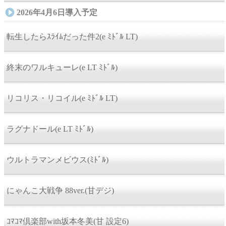
2026年4月6日導入予定
転生したらｽﾗｲﾑだった件2(e ﾐﾄﾞﾙ LT)
終末のワルキューレ(e LT ﾐﾄﾞﾙ)
リコリス・リコイル(e ﾐﾄﾞﾙ LT)
ラグナドール(e LT ﾐﾄﾞﾙ)
ウルトラマンメビウス(ﾐﾄﾞﾙ)
にゃんこ大戦争 88ver.(甘デジ)
ｺﾏｺﾏ倶楽部with坂本冬美(甘 設定6)