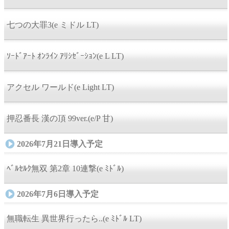
七つの大罪3(e ミドル LT)
ｿｰﾄﾞｱｰﾄ ｵﾝﾗｲﾝ ｱﾘｼｾﾞｰｼｮﾝ(e L LT)
アクセル ワールド(e Light LT)
押忍番長 漢の頂 99ver.(e/P 甘)
2026年7月21日導入予定
ﾍﾞﾙｾﾙｸ無双 第2章 10連撃(e ﾐﾄﾞﾙ)
2026年7月6日導入予定
無職転生 異世界行ったら..(e ﾐﾄﾞﾙ LT)