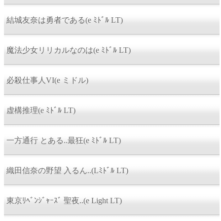
結城友奈は勇者である(e ﾐﾄﾞﾙ LT)
魔法少女リリカルなのは(e ﾐﾄﾞﾙ LT)
必殺仕事人VI(e ミドル)
虚構推理(e ﾐﾄﾞﾙ LT)
一方通行 とある..最狂(e ﾐﾄﾞﾙ LT)
織田信奈の野望 入るん..(Lﾐﾄﾞﾙ LT)
東京ﾘﾍﾞﾝｼﾞｬｰｽﾞ 聖夜..(e Light LT)