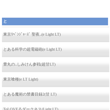
と
東京ﾘﾍﾞﾝｼﾞｬｰｽﾞ 聖夜..(e Light LT)
とある科学の超電磁砲(e Light LT)
豊丸の..しみけん参戦(超甘LT)
東京喰種(e LT Light)
とある魔術の禁書目録2(甘 LT)
ToLOVEるダークネス(Light LT)