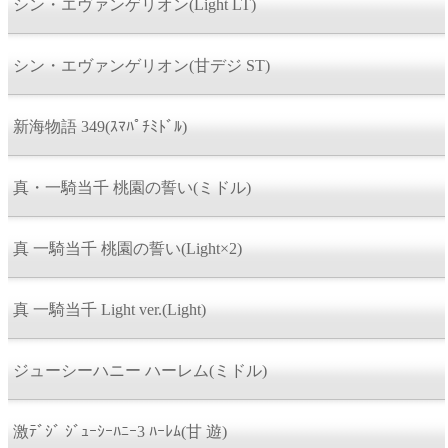
シン・エヴァンゲリオン(Light LT)
シン・エヴァンゲリオン(甘デジ ST)
新海物語 349(ｽﾏﾊﾟﾁﾐﾄﾞﾙ)
真・一騎当千 桃園の誓い(ミドル)
真 一騎当千 桃園の誓い(Light×2)
真 一騎当千 Light ver.(Light)
ジューシーハニー ハーレム(ミドル)
激ﾃﾞｼﾞ ｼﾞｭｰｼｰﾊﾆｰ3 ﾊｰﾚﾑ(甘 遊)