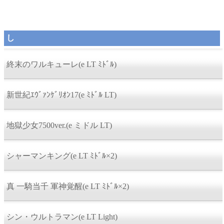
し
終末のワルキューレ(e LT ﾐﾄﾞﾙ)
新世紀ｴｳﾞｧﾝｹﾞﾘｵﾝ17(e ﾐﾄﾞﾙ LT)
地獄少女7500ver.(e ミドル LT)
シャーマンキング(e LT ﾐﾄﾞﾙ×2)
真 一騎当千 軍神覚醒(e LT ﾐﾄﾞﾙ×2)
シン・ウルトラマン(e LT Light)