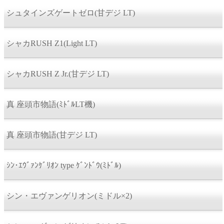
シュタインズゲートゼロ(甘デジ LT)
シャカRUSH Z1(Light LT)
シャカRUSH Z Jr.(甘デジ LT)
真 座頭市物語(ﾐﾄﾞﾙLT機)
真 座頭市物語(甘デジ LT)
ｼﾝ･ｴｳﾞｧﾝｹﾞﾘｵﾝ type ｹﾞﾝﾄﾞｳ(ﾐﾄﾞﾙ)
シン・エヴァンゲリオン(ミドル×2)